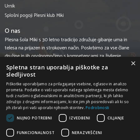
Urnik
Splošni pogoji Plesni klub Miki
O nas
Plesna šola Miki s 30 letno tradicijo združuje gibanje uma in
telesa na prijazen in strokoven način. Poskrbimo za vse člane
družine in jih opolnomočimo s kompetencami za življenje.
×
Uspešni smo zaradi kreativnih in inovativnih pristopov pri
Spletna stran uporablja piškotke za
našem delu po vsej Sloveniji.
sledljivost
Piškotke uporabljamo za prilagajanje vsebine, oglasov in analizo
Uradne ure:
prometa. Podatke o vaši uporabi našega spletnega mesta delimo
tudi z našimi oglaševalskimi in analitičnimi partnerji, ki jih lahko
ponedeljek-petek: 10.00-19.00
združijo z drugimi informacijami, ki ste jim jih posredovali ali ki so
jih zbrali pri vaši uporabi njihovih storitev.
Podrobnosti
NUJNO POTREBNI
IZVEDBENI
CILJANJE
FUNKCIONALNOST
NERAZVRŠČENI